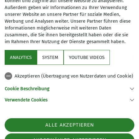
können und Zugriffe auf unsere Website zu analysieren.
Außerdem geben wir Informationen zu Ihrer Verwendung
Die reifen Berger sind eine Gruppe
unserer Website an unsere Partner für soziale Medien,
der DAV Sektion Ebingen.
Anmeldung
Werbung und Analysen weiter. Unsere Partner führen diese
Gegründet wurde sie um unter der
Informationen möglicherweise mit weiteren Daten
Woche Wanderungen anzubieten.
zusammen, die Sie ihnen bereitgestellt haben oder die sie
Gerhard Sautter, 07433-3227
Mittlerweilen ist ein sogenanntes
im Rahmen Ihrer Nutzung der Dienste gesammelt haben.
gerhardsautter@t-online.de
Event bzw. eine Kulturveranstaltung
(sinnvoll, wegen unvorhergesehener Absage!)
hinzugekommen.
ANALYTICS
SYSTEM
YOUTUBE VIDEOS
Hier besteht die Möglichkeit, dass
ältere Mitgliedern auch am
Akzeptieren (Übertragung von Nutzerdaten und Cookie)
Sektionsleben teilnehmen können.
In der Regel findet jeden 2. Mittwoch
Cookie Beschreibung
im Monat eine Wanderung statt.
Verwendete Cookies
Sektion Ebingen des Deutschen Alpenvereins e.V.
Jeden 4. Dienstag wir ein Event oder
eine Kulturveranstaltung angeboten.
Schalksburgstr. 270
72458 Albstadt
Die Leitung der Gruppe hat Klaus
Telefon +4974313480
ALLE AKZEPTIEREN
Siefert inne, vertreten wird er von
Margret König.
Kontakt