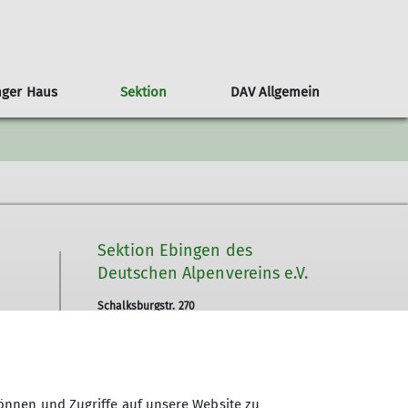
nger Haus
Sektion
DAV Allgemein
untainbike
Kampagne #machseinfach
Senioren
Hock
Versicherung
Programm
Gipfelziele / -rast
Klettern
Wanderungen
Events
Sektion Ebingen des
Deutschen Alpenvereins e.V.
Schalksburgstr. 270
72458 Albstadt
Telefon +4974313480
önnen und Zugriffe auf unsere Website zu