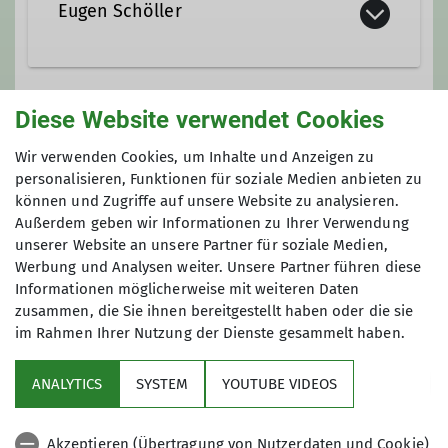
Eugen Schöller
Diese Website verwendet Cookies
Ämter
Gruppe
Wir verwenden Cookies, um Inhalte und Anzeigen zu
Wanderleiter
personalisieren, Funktionen für soziale Medien anbieten zu
können und Zugriffe auf unsere Website zu analysieren.
reife Bergler
Außerdem geben wir Informationen zu Ihrer Verwendung
unserer Website an unsere Partner für soziale Medien,
Werbung und Analysen weiter. Unsere Partner führen diese
Die reifen Berger sind eine Gruppe
Informationen möglicherweise mit weiteren Daten
der DAV Sektion Ebingen.
zusammen, die Sie ihnen bereitgestellt haben oder die sie
Maximale Teilnehmeranzahl
Gegründet wurde sie um unter der
im Rahmen Ihrer Nutzung der Dienste gesammelt haben.
Woche Wanderungen anzubieten.
16
Mittlerweilen ist ein sogenanntes
ANALYTICS
SYSTEM
YOUTUBE VIDEOS
Event bzw. eine Kulturveranstaltung
hinzugekommen.
Akzeptieren (Übertragung von Nutzerdaten und Cookie)