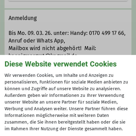
Die reifen Berger sind eine Gruppe
der DAV Sektion Ebingen.
Anmeldung
Gegründet wurde sie um unter der
Woche Wanderungen anzubieten.
Bis Mo. 09. 03. 26. unter: Handy: 0170 499 17 66,
Mittlerweilen ist ein sogenanntes
Anruf oder Whats App,
Event bzw. eine Kulturveranstaltung
Mailbox wird nicht abgehört! Mail:
hinzugekommen.
koenigmargret@kngmail.de
Hier besteht die Möglichkeit, dass
Diese Website verwendet Cookies
Bei Anmeldung Zustiegsort für Zug bekannt
ältere Mitgliedern auch am
geben.
Wir verwenden Cookies, um Inhalte und Anzeigen zu
Sektionsleben teilnehmen können.
personalisieren, Funktionen für soziale Medien anbieten zu
In der Regel findet jeden 2. Mittwoch
können und Zugriffe auf unsere Website zu analysieren.
Anmeldung bis
im Monat eine Wanderung statt.
Außerdem geben wir Informationen zu Ihrer Verwendung
Jeden 4. Dienstag wir ein Event oder
unserer Website an unsere Partner für soziale Medien,
09.03.2026
eine Kulturveranstaltung angeboten.
Werbung und Analysen weiter. Unsere Partner führen diese
Die Leitung der Gruppe hat Klaus
Informationen möglicherweise mit weiteren Daten
Siefert inne, vertreten wird er von
zusammen, die Sie ihnen bereitgestellt haben oder die sie
Maximale Teilnehmeranzahl
im Rahmen Ihrer Nutzung der Dienste gesammelt haben.
Margret König.