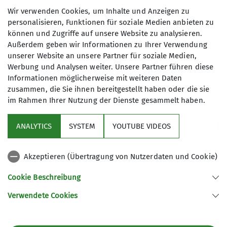
19.12.2022
Wir verwenden Cookies, um Inhalte und Anzeigen zu
personalisieren, Funktionen für soziale Medien anbieten zu
können und Zugriffe auf unsere Website zu analysieren.
Preis
Außerdem geben wir Informationen zu Ihrer Verwendung
unserer Website an unsere Partner für soziale Medien,
€ 80,-
Werbung und Analysen weiter. Unsere Partner führen diese
Informationen möglicherweise mit weiteren Daten
zusammen, die Sie ihnen bereitgestellt haben oder die sie
Maximale Teilnehmeranzahl
im Rahmen Ihrer Nutzung der Dienste gesammelt haben.
6
ANALYTICS
SYSTEM
YOUTUBE VIDEOS
Akzeptieren (Übertragung von Nutzerdaten und Cookie)
Cookie Beschreibung
Verwendete Cookies
Sektion Ebingen des Deutschen Alpenvereins e.V.
Schalksburgstr. 270
72458 Albstadt