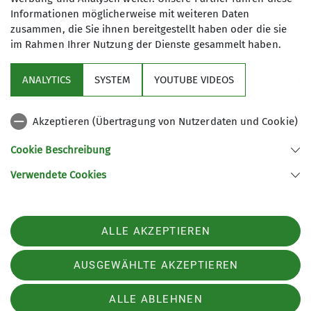
Informationen möglicherweise mit weiteren Daten
zusammen, die Sie ihnen bereitgestellt haben oder die sie
Maximale Teilnehmeranzahl
im Rahmen Ihrer Nutzung der Dienste gesammelt haben.
6
ANALYTICS
SYSTEM
YOUTUBE VIDEOS
Akzeptieren (Übertragung von Nutzerdaten und Cookie)
Cookie Beschreibung
Verwendete Cookies
Sektion Ebingen des Deutschen Alpenvereins e.V.
Schalksburgstr. 270
72458 Albstadt
Telefon +4974313480
ALLE AKZEPTIEREN
Kontakt
AUSGEWÄHLTE AKZEPTIEREN
Impressum
Datenschutz
Datenschutz-Einstellungen
ALLE ABLEHNEN
kontakt