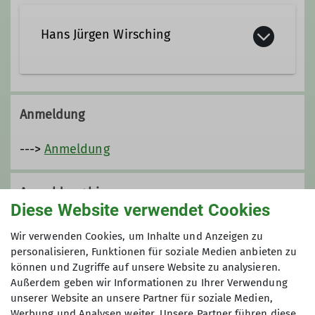
Hans Jürgen Wirsching
Anmeldung
--->
Anmeldung
Anmeldung bis
Diese Website verwendet Cookies
31.05.2023
Wir verwenden Cookies, um Inhalte und Anzeigen zu
personalisieren, Funktionen für soziale Medien anbieten zu
können und Zugriffe auf unsere Website zu analysieren.
Preis
Außerdem geben wir Informationen zu Ihrer Verwendung
unserer Website an unsere Partner für soziale Medien,
€ 40,-
Werbung und Analysen weiter. Unsere Partner führen diese