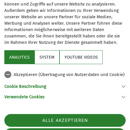
können und Zugriffe auf unsere Website zu analysieren.
Anmeldung bis
Außerdem geben wir Informationen zu Ihrer Verwendung
unserer Website an unsere Partner für soziale Medien,
25.10.2025
Werbung und Analysen weiter. Unsere Partner führen diese
Informationen möglicherweise mit weiteren Daten
zusammen, die Sie ihnen bereitgestellt haben oder die sie
Maximale Teilnehmeranzahl
im Rahmen Ihrer Nutzung der Dienste gesammelt haben.
24
ANALYTICS
SYSTEM
YOUTUBE VIDEOS
Akzeptieren (Übertragung von Nutzerdaten und Cookie)
Cookie Beschreibung
Verwendete Cookies
Sektion Ebingen des Deutschen Alpenvereins e.V.
Schalksburgstr. 270
72458 Albstadt
Telefon +4974313480
ALLE AKZEPTIEREN