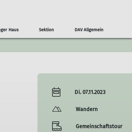
nger Haus
Sektion
DAV Allgemein
untainbike
Kampagne #machseinfach
Senioren
Hock
Versicherung
Programm
Gipfelziele / -rast
Klettern
Wanderungen
Events
Di. 07.11.2023
Wandern
Gemeinschaftstour