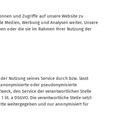
önnen und Zugriffe auf unsere Website zu
ale Medien, Werbung und Analysen weiter. Unsere
ben oder die sie im Rahmen Ihrer Nutzung der
 der Nutzung seines Service durch bzw. lässt
n anonymisierte oder pseudonymisierte
Sektion Ebingen des
Zweck, den Service der verantwortlichen Stelle
Deutschen Alpenvereins e.V.
1 lit. a DSGVO. Die verantwortliche Stelle setzt
ritte weitergegeben und nur anonymisiert für
Schalksburgstr. 270
72458 Albstadt
Telefon +4974313480