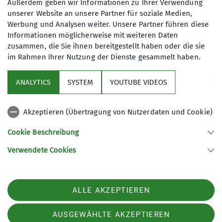
Außerdem geben wir Informationen zu Ihrer Verwendung
Eintritt Boulderbox + Anteil an der
dazu gelernt, wie die Tourenauswahl
unserer Website an unsere Partner für soziale Medien,
Trainerstunde
mit Kindern (oft, aber nicht immer)
Werbung und Analysen weiter. Unsere Partner führen diese
gelingt:
Informationen möglicherweise mit weiteren Daten
Der Weg ist das Ziel. Die Gehzeit
zusammen, die Sie ihnen bereitgestellt haben oder die sie
Maximale Teilnehmeranzahl
im Rahmen Ihrer Nutzung der Dienste gesammelt haben.
flexibel. Umplanen und an die
Tagesform und –stimmung anpassen
10
ANALYTICS
SYSTEM
YOUTUBE VIDEOS
ein Muss. Es braucht gute Pause– und
Spielmöglichkeiten und irgendwas mit
Wasser kommt immer gut an–
Akzeptieren (Übertragung von Nutzerdaten und Cookie)
verdoppelt halt das Gepäck.
Für das Jahr 2024 bieten wir 3
Cookie Beschreibung
Wanderungen an– mit
Verwendete Cookies
Sektion Ebingen des Deutschen Alpenvereins e.V.
unterschiedlicher Länge, Dauer und
Schwierigkeitsgrad. Und an
Schalksburgstr. 270
72458 Albstadt
verschiedenen Wochenendtagen.
Telefon +4974313480
ALLE AKZEPTIEREN
Zwei davon sind mit dem
Kinderwagen gut zu gehen; die dritte
Kontakt
AUSGEWÄHLTE AKZEPTIEREN
Tour ist speziell für lauffreudige