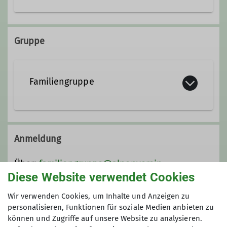
Leiter Familiengruppe
Ämter
Gruppe
Leiter Familiengruppe
Familiengruppe
Neustart Familiengruppe
Wandern mit dem Kinderwagen
Anmeldung
Hallo, wir sind Sabine und Simone
und möchten die Familiengruppe neu
Über:
familiengruppe@alpenverein-
beleben: Wir sind Schwestern und
Diese Website verwendet Cookies
ebingen.de
gehen selbst sehr gerne Wandern– auf
Wir verwenden Cookies, um Inhalte und Anzeigen zu
der Schwäbischen Alb oder überall
Preis
personalisieren, Funktionen für soziale Medien anbieten zu
zwischen Allgäu und den Dolomiten.
können und Zugriffe auf unsere Website zu analysieren.
Durch unsere insg. 4 Kinder haben wir