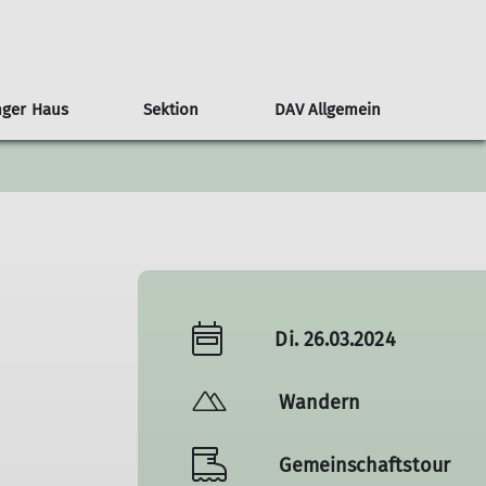
nger Haus
Sektion
DAV Allgemein
untainbike
Kampagne #machseinfach
Senioren
Hock
Versicherung
Programm
Gipfelziele / -rast
Klettern
Wanderungen
Events
Di. 26.03.2024
Wandern
Gemeinschaftstour