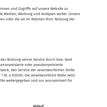
Dolomiten. Durch unsere insg. 4
mer) gelingt:
önnen und Zugriffe auf unsere Website zu
ale Medien, Werbung und Analysen weiter. Unsere
mung anpassen ein Muss. Es braucht
ben oder die sie im Rahmen Ihrer Nutzung der
verdoppelt halt das Gepäck.
nd Schwierigkeitsgrad. Und an
 dritte Tour ist speziell für
bereit wärt, für eine Wanderung zu
Kinder die Touren ausgerichtet sein
 der Nutzung seines Service durch bzw. lässt
n anonymisierte oder pseudonymisierte
Sektion Ebingen des
sein möchten. Dann können wir uns
Zweck, den Service der verantwortlichen Stelle
Deutschen Alpenvereins e.V.
hlittenwandern im Winter) oder
1 lit. a DSGVO. Die verantwortliche Stelle setzt
ritte weitergegeben und nur anonymisiert für
Schalksburgstr. 270
72458 Albstadt
Telefon +4974313480
Ablauf