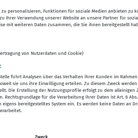
wäbischen Alb oder überall zwischen Allgäu und den 
wie die Tourenauswahl mit Kindern (oft, aber nicht im
zu personalisieren, Funktionen für soziale Medien anbieten zu k
zu Ihrer Verwendung unserer Website an unsere Partner für sozi
it flexibel. Umplanen und an die Tagesform und –stim
25.08.2026
se mit weiteren Daten zusammen, die Sie ihnen bereitgestellt ha
iten und irgendwas mit Wasser kommt immer gut an– 
Wanderungen an– mit unterschiedlicher Länge, Dauer u
wei davon sind mit dem Kinderwagen gut zu gehen; die
hren gedacht.
ertragung von Nutzerdaten und Cookie)
t ihr auf der Homepage unserer Sektion.
n und Meinungen gerne aufnehmen – z.B. wie weit ihr 
g
 sein soll, oder darüber hinaus. An welchem Alter der 
Stelle führt Analysen über das Verhalten ihrer Kunden im Rahmen
oweit sie uns ihre Einwilligung erteilen. Zu diesem Zweck werde
inige regelmäßig als Gruppe miteinander unterwegs 
llt. Die Erstellung der Nutzungsprofile erfolgt zu dem alleinigen 
chließen– auch für kurzfristig Unternehmung (Bsp. Sc
. Rechtsgrundlage für die Verarbeitung ihrer Daten ist Art. 6 Abs. 
ues ausprobieren… .
n eigens bereitgestelltes System ein. Es werden keine Daten an D
erarbeitet.
Zweck