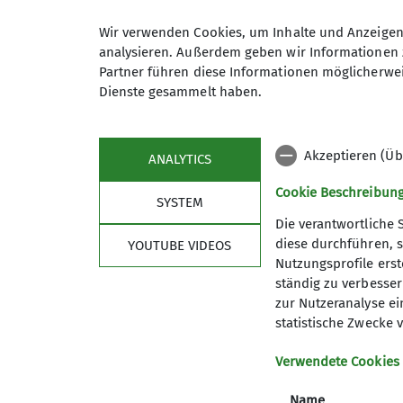
sehr gerne Wandern– auf der Sch
Kinder haben wir dazu gelernt, 
Wir verwenden Cookies, um Inhalte und Anzeigen 
analysieren. Außerdem geben wir Informationen 
Der Weg ist das Ziel. Die Gehze
Anmeldung bis
Partner führen diese Informationen möglicherwei
gute Pause– und Spielmöglichke
Dienste gesammelt haben.
Für das Jahr 2024 bieten wir 3 
verschiedenen Wochenendtagen. Z
lauffreudige Kinder ab ca. 4 Ja
Akzeptieren (Üb
ANALYTICS
Die genaue Ausschreibung finde
Dabei wollen wir eure Anregunge
Cookie Beschreibun
SYSTEM
fahren: ob es im Zollernalbkreis
Die verantwortliche 
sollen u.v.m.
diese durchführen, s
YOUTUBE VIDEOS
Und, wunderbar wäre es, wenn e
Nutzungsprofile erste
über WhatsApp o.ä.. zusammen s
ständig zu verbessern
Treffen, bei denen wir etwas Ne
zur Nutzeranalyse ei
statistische Zwecke v
Verwendete Cookies
Name