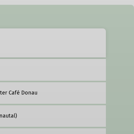
nter Café Donau
nautal)