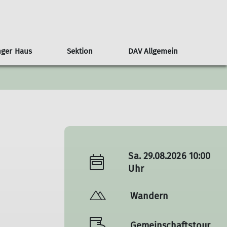
nger Haus
Sektion
DAV Allgemein
untainbike
Kampagne #machseinfach
Senioren
Hock
Versicherung
Programm
Gipfelziele / -rast
Klettern
Wanderungen
Events
Sa. 29.08.2026 10:00
Uhr
Wandern
Gemeinschaftstour