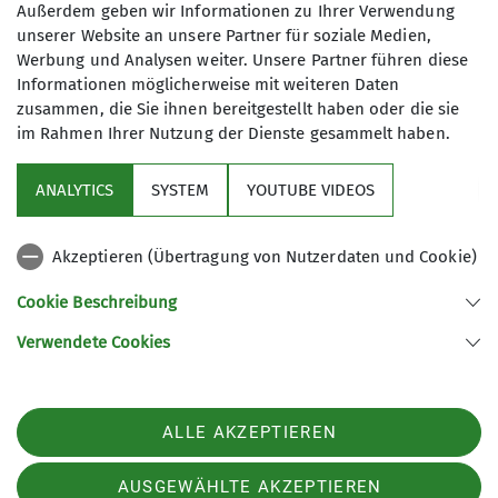
Außerdem geben wir Informationen zu Ihrer Verwendung
Löffeltal zur Glasbläserei „Sternen“.Von da aus
unserer Website an unsere Partner für soziale Medien,
ging es weiter durch die wunderschöne
Werbung und Analysen weiter. Unsere Partner führen diese
Ravennaschlucht in dem der Bach ordentlich
Informationen möglicherweise mit weiteren Daten
Wasser führte.Über Breitnau mit Blick auf die
zusammen, die Sie ihnen bereitgestellt haben oder die sie
Adlerschanze ging es zurück nach Hinterzarten,wo
im Rahmen Ihrer Nutzung der Dienste gesammelt haben.
der Bus auf die Abfahrt zum Abendessen in die
Löwenstube in Schörzingen wartete.
ANALYTICS
SYSTEM
YOUTUBE VIDEOS
Akzeptieren (Übertragung von Nutzerdaten und Cookie)
Cookie Beschreibung
Verwendete Cookies
Sektion Ebingen des Deutschen Alpenvereins e.V.
Schalksburgstr. 270
72458 Albstadt
Telefon +4974313480
ALLE AKZEPTIEREN
Kontakt
AUSGEWÄHLTE AKZEPTIEREN