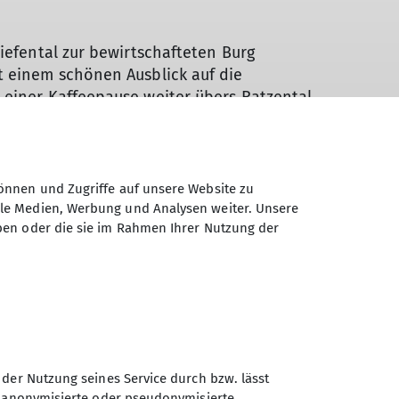
iefental zur bewirtschafteten Burg
 einem schönen Ausblick auf die
einer Kaffeepause weiter übers Ratzental
.Dort klang der Wandertag im Hirsch aus.
önnen und Zugriffe auf unsere Website zu
ale Medien, Werbung und Analysen weiter. Unsere
ben oder die sie im Rahmen Ihrer Nutzung der
 der Nutzung seines Service durch bzw. lässt
n anonymisierte oder pseudonymisierte