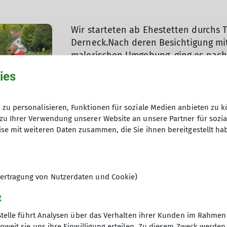
Wir starteten ab Ehestetten durchs T
Derneck.Nach deren Besichtigung mit
malerischen Umgebung ,ging es nach 
ins Große Lautertal nach Indelfingen
ies
zu personalisieren, Funktionen für soziale Medien anbieten zu k
zu Ihrer Verwendung unserer Website an unsere Partner für sozi
se mit weiteren Daten zusammen, die Sie ihnen bereitgestellt ha
ertragung von Nutzerdaten und Cookie)
g
Stelle führt Analysen über das Verhalten ihrer Kunden im Rahmen
© DAV Ebingen
oweit sie uns ihre Einwilligung erteilen. Zu diesem Zweck werde