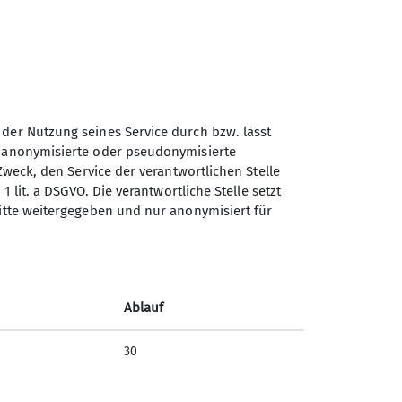
 der Nutzung seines Service durch bzw. lässt
n anonymisierte oder pseudonymisierte
Sektion Ebingen des
Zweck, den Service der verantwortlichen Stelle
Deutschen Alpenvereins e.V.
1 lit. a DSGVO. Die verantwortliche Stelle setzt
ritte weitergegeben und nur anonymisiert für
Schalksburgstr. 270
72458 Albstadt
Telefon +4974313480
Ablauf
Kontakt
30