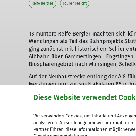
Reife Bergler
Tourenbericht
13 muntere Reife Bergler machten sich kür
Wendlingen als Teil des Bahnprojekts Stutt
ging zunächst mit historischem Schienen
Albbahn über Gammertingen , Engstingen 
Biosphärengebiet nach Münsingen, Schelk
Auf der Neubaustrecke entlang der A 8 fü
Merklingen und zur spektakulären 85 m ho
zweiröhrigen Tunneln über das enge Filsta
Diese Website verwendet Cook
Mühlhausen im Täle. Es war ein eindrucksvo
darüber gleitenden ICE und IRE vom Tal a
Wir verwenden Cookies, um Inhalte und Anzeigen 
Von Wendlingen erfolgte schließlich die He
analysieren. Außerdem geben wir Informationen 
Partner führen diese Informationen möglicherwei
Albrecht Dorow