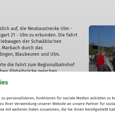
zlich auf, die Neubaustrecke Ulm -
gart 21 - Ulm zu erkunden. Die Fahrt
triebwagen der Schwäbischen
, Marbach durch das
lingen, Blaubeuren und Ulm.
hrte die Fahrt zum Regionalbahnhof
hen Filstalbrücke zwischen
l zwischen Wiesensteig und
ies
lles Erlebnis, die fast geräuschlos
us zu beobachten.
© DAV Ebingen
zu personalisieren, Funktionen für soziale Medien anbieten zu k
imfahrt in den Zollernalbkreis.
zu Ihrer Verwendung unserer Website an unsere Partner für sozi
se mit weiteren Daten zusammen, die Sie ihnen bereitgestellt ha