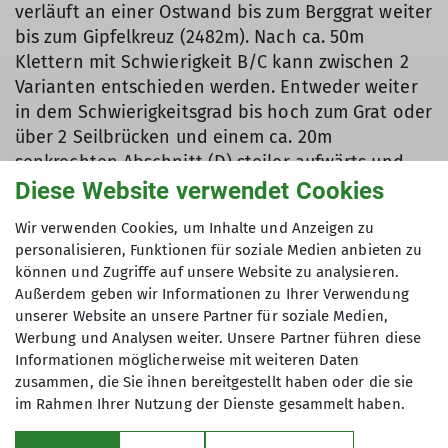
verläuft an einer Ostwand bis zum Berggrat weiter
bis zum Gipfelkreuz (2482m). Nach ca. 50m
Klettern mit Schwierigkeit B/C kann zwischen 2
Varianten entschieden werden. Entweder weiter
in dem Schwierigkeitsgrad bis hoch zum Grat oder
über 2 Seilbrücken und einem ca. 20m
senkrechten Abschnitt (D) steiler aufwärts und
dann ebenfalls bis zum Grat. Auf dem Grat entlang
Diese Website verwendet Cookies
ist der Weg bis zum Gipfel fast durchgehend mit
Wir verwenden Cookies, um Inhalte und Anzeigen zu
A/B bewertet. Dieser „Eisenweg“ bietet ein
personalisieren, Funktionen für soziale Medien anbieten zu
großartiges Bergpanorama und ein
können und Zugriffe auf unsere Website zu analysieren.
abenteuerliches, alpines Klettererlebnis. Vom
Außerdem geben wir Informationen zu Ihrer Verwendung
Gipfelkreuz kommt man in ca. 45min zurück zur
unserer Website an unsere Partner für soziale Medien,
Bergstation der Schafbergbahn.
Werbung und Analysen weiter. Unsere Partner führen diese
Informationen möglicherweise mit weiteren Daten
Zusammengefasst waren die 2 Tage in Gargellen
zusammen, die Sie ihnen bereitgestellt haben oder die sie
ein abwechslungsreiches, sehr schönes
im Rahmen Ihrer Nutzung der Dienste gesammelt haben.
Klettererlebnis in den Montafoner Bergen mit