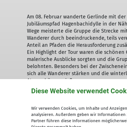
Am 08. Februar wanderte Gerlinde mit der
Jubiläumspfad Hagenbachidylle in der Nähe
Wege meisterte die Gruppe die Strecke mit
Wanderer durch beeindruckende, teils ver
Anteil an Pfaden die Herausforderung zusä
Ein Highlight der Tour waren die schönen 
malerische Ausblicke sorgten und die Gru
belohnten. Besonders bei der Zwischenei
sich alle Wanderer stärken und die winter
Atmosphäre genießen.
Der Abschluss der Wanderung fand im Gast
Diese Website verwendet Cook
Gruppe bei einem sehr guten Essen von de
Wanderung war ein gelungener Ausflug, der
landschaftlichen Eindrücke, sondern auch
Wir verwenden Cookies, um Inhalte und Anzeigen 
analysieren. Außerdem geben wir Informationen 
gute Organisation unvergesslich blieb.
Partner führen diese Informationen möglicherwei