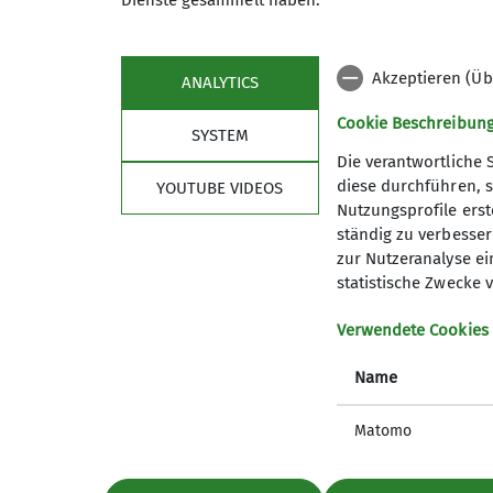
Bericht: Edgar Heidinger
Dienste gesammelt haben.
Bilder: Teilnehmer
Akzeptieren (Üb
ANALYTICS
Cookie Beschreibun
SYSTEM
Die verantwortliche 
diese durchführen, s
YOUTUBE VIDEOS
Nutzungsprofile erste
ständig zu verbessern
zur Nutzeranalyse ei
statistische Zwecke v
Verwendete Cookies
Name
Matomo