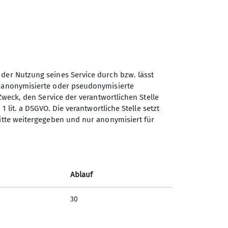
 der Nutzung seines Service durch bzw. lässt
n anonymisierte oder pseudonymisierte
Sektion Ebingen des
Zweck, den Service der verantwortlichen Stelle
Deutschen Alpenvereins e.V.
1 lit. a DSGVO. Die verantwortliche Stelle setzt
ritte weitergegeben und nur anonymisiert für
Schalksburgstr. 270
72458 Albstadt
Telefon +4974313480
Ablauf
Kontakt
30