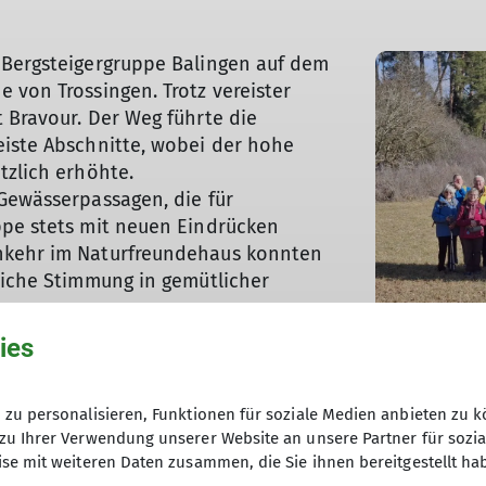
 Bergsteigergruppe Balingen auf dem
 von Trossingen. Trotz vereister
 Bravour. Der Weg führte die
eiste Abschnitte, wobei der hohe
tzlich erhöhte.
Gewässerpassagen, die für
ppe stets mit neuen Eindrücken
nkehr im Naturfreundehaus konnten
liche Stimmung in gemütlicher
haus Plettenberg statt, wo sich die
ies
r schönen Tour erholen konnte. Die
 nicht nur durch die
 durch die Gemeinschaft und die
zu personalisieren, Funktionen für soziale Medien anbieten zu k
zu Ihrer Verwendung unserer Website an unsere Partner für sozi
se mit weiteren Daten zusammen, die Sie ihnen bereitgestellt ha