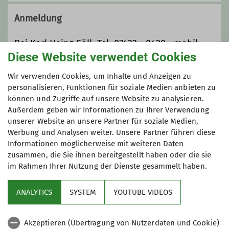
Die reifen Berger sind eine Gruppe
der DAV Sektion Ebingen.
Anmeldung
Gegründet wurde sie um unter der
Woche Wanderungen anzubieten.
Bei Karl Heinz Söll Tel. 07432 - 8430 mobil
Mittlerweilen ist ein sogenanntes
Diese Website verwendet Cookies
0171 231 5842
Event bzw. eine Kulturveranstaltung
Email
Soell_Karl Heinz@t-online.de
Wir verwenden Cookies, um Inhalte und Anzeigen zu
hinzugekommen.
personalisieren, Funktionen für soziale Medien anbieten zu
Hier besteht die Möglichkeit, dass
können und Zugriffe auf unsere Website zu analysieren.
Anmeldung bis
ältere Mitgliedern auch am
Außerdem geben wir Informationen zu Ihrer Verwendung
Sektionsleben teilnehmen können.
unserer Website an unsere Partner für soziale Medien,
05.10.2025
In der Regel findet jeden 2. Mittwoch
Werbung und Analysen weiter. Unsere Partner führen diese
im Monat eine Wanderung statt.
Informationen möglicherweise mit weiteren Daten
Jeden 4. Dienstag wir ein Event oder
zusammen, die Sie ihnen bereitgestellt haben oder die sie
Maximale Teilnehmeranzahl
im Rahmen Ihrer Nutzung der Dienste gesammelt haben.
eine Kulturveranstaltung angeboten.
Die Leitung der Gruppe hat Klaus
20
ANALYTICS
SYSTEM
YOUTUBE VIDEOS
Siefert inne, vertreten wird er von
Margret König.
Akzeptieren (Übertragung von Nutzerdaten und Cookie)