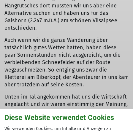
Hangrutsches dort mussten wir uns aber eine
Alternative suchen und haben uns für das
Gaishorn (2.247 m.ü.A.) am schönen Vilsalpsee
entschieden.
Auch wenn wir die ganze Wanderung über
tatsächlich gutes Wetter hatten, haben diese
© DAV Ebingen
paar Sonnenstunden nicht ausgereicht, um die
verbleibenden Schneefelder auf der Route
wegzuschmelzen. So entging uns zwar die
Kletterei am Biberkopf, der Abenteurer in uns kam
aber trotzdem auf seine Kosten.
Unten im Tal angekommen hat uns die Wirtschaft
angelacht und wir waren einstimmig der Meinung,
dass wir uns ein kühles Blondes und einen
Diese Website verwendet Cookies
Wurstsalat verdient hatten! Eine weitere
Möglichkeit der Abkühlung hat uns der See
Wir verwenden Cookies, um Inhalte und Anzeigen zu