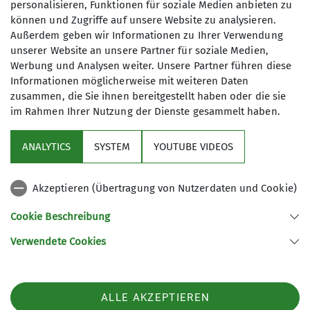
geboten. Tatsächlich war das Wasser weniger kalt
personalisieren, Funktionen für soziale Medien anbieten zu
als erwartet und zum Baden geeignet.
können und Zugriffe auf unsere Website zu analysieren.
Außerdem geben wir Informationen zu Ihrer Verwendung
Gestärkt und gebadet haben wir den Heimweg
unserer Website an unsere Partner für soziale Medien,
angetreten und sind noch vor Beginn des EM-
Werbung und Analysen weiter. Unsere Partner führen diese
Informationen möglicherweise mit weiteren Daten
Finales wieder in Albstadt gelandet. Ein großes
zusammen, die Sie ihnen bereitgestellt haben oder die sie
Dankeschön an der Stelle an Dominique fürs
im Rahmen Ihrer Nutzung der Dienste gesammelt haben.
Organisieren und bis zum nächsten Mal!
ANALYTICS
SYSTEM
YOUTUBE VIDEOS
Akzeptieren (Übertragung von Nutzerdaten und Cookie)
Cookie Beschreibung
Verwendete Cookies
Sektion Ebingen des Deutschen Alpenvereins e.V.
Schalksburgstr. 270
72458 Albstadt
Telefon +4974313480
ALLE AKZEPTIEREN